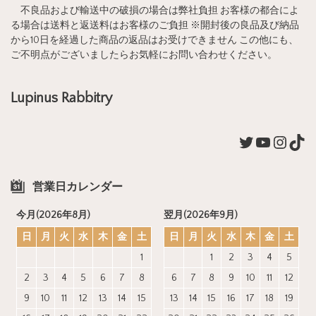
不良品および輸送中の破損の場合は弊社負担 お客様の都合によ
る場合は送料と返送料はお客様のご負担 ※開封後の良品及び納品
から10日を経過した商品の返品はお受けできません この他にも、
ご不明点がございましたらお気軽にお問い合わせください。
Lupinus Rabbitry
営業日カレンダー
今月(2026年8月)
翌月(2026年9月)
日
月
火
水
木
金
土
日
月
火
水
木
金
土
1
1
2
3
4
5
2
3
4
5
6
7
8
6
7
8
9
10
11
12
9
10
11
12
13
14
15
13
14
15
16
17
18
19