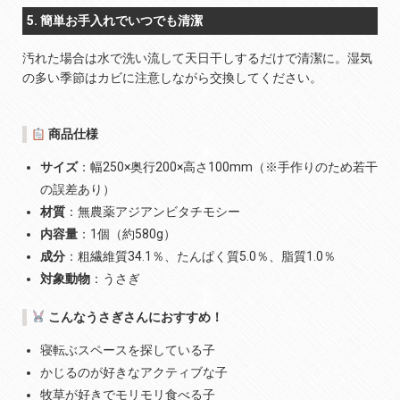
5. 簡単お手入れでいつでも清潔
汚れた場合は水で洗い流して天日干しするだけで清潔に。湿気
の多い季節はカビに注意しながら交換してください。
商品仕様
サイズ
：幅250×奥行200×高さ100mm（※手作りのため若干
の誤差あり）
材質
：無農薬アジアンビタチモシー
内容量
：1個（約580g）
成分
：粗繊維質34.1％、たんぱく質5.0％、脂質1.0％
対象動物
：うさぎ
こんなうさぎさんにおすすめ！
寝転ぶスペースを探している子
かじるのが好きなアクティブな子
牧草が好きでモリモリ食べる子