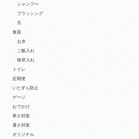
シャンプー
ブラッシング
爪
食器
お水
ご飯入れ
牧草入れ
トイレ
定期便
いたずら防止
ゲージ
おでかけ
寒さ対策
暑さ対策
オリジナル