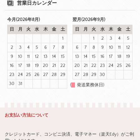
営業日カレンダー
今月(2026年8月)
翌月(2026年9月)
日
月
火
水
木
金
土
日
月
火
水
木
金
土
1
1
2
3
4
5
2
3
4
5
6
7
8
6
7
8
9
10
11
12
9
10
11
12
13
14
15
13
14
15
16
17
18
19
16
17
18
19
20
21
22
20
21
22
23
24
25
26
23
24
25
26
27
28
29
27
28
29
30
30
31
(
発送業務休日)
お支払い方法について
クレジットカード、コンビニ決済、電子マネー（楽天Edy）がご利