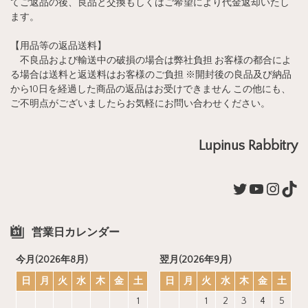
てご返品の後、良品と交換もしくはご希望により代金返却いたし
ます。
【用品等の返品送料】
不良品および輸送中の破損の場合は弊社負担 お客様の都合によ
る場合は送料と返送料はお客様のご負担 ※開封後の良品及び納品
から10日を経過した商品の返品はお受けできません この他にも、
ご不明点がございましたらお気軽にお問い合わせください。
Lupinus Rabbitry
営業日カレンダー
今月(2026年8月)
翌月(2026年9月)
日
月
火
水
木
金
土
日
月
火
水
木
金
土
1
1
2
3
4
5