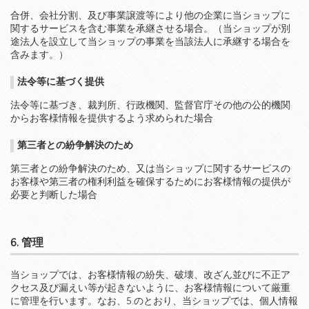
合併、会社分割、及び事業譲渡等により他の企業に当ショップに
関するサービスを含む事業を承継させる場合。（当ショップが別
途法人を設立して当ショップの事業を当該法人に承継する場合を
含みます。）
法令等に基づく提供
法令等に基づき、裁判所、行政機関、監督官庁その他の公的機関
からお客様情報を提供するよう求められた場合
第三者との紛争解決のため
第三者との紛争解決のため、又は当ショップに関するサービスの
お客様や第三者の権利利益を確保するためにお客様情報の提供が
必要と判断した場合
6. 管理
当ショップでは、お客様情報の紛失、破壊、改ざん並びに不正ア
クセス及び漏えい等が起きないように、お客様情報について厳重
に管理を行います。なお、5.のとおり、当ショップでは、個人情報