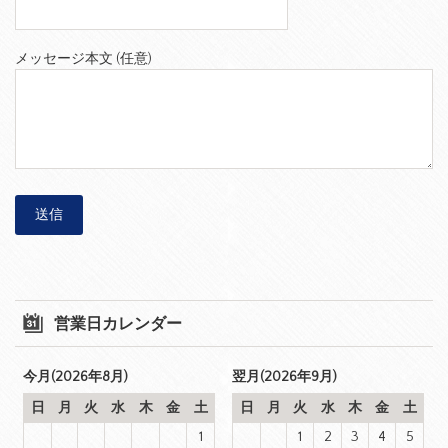
メッセージ本文 (任意)
営業日カレンダー
今月(2026年8月)
翌月(2026年9月)
日
月
火
水
木
金
土
日
月
火
水
木
金
土
1
1
2
3
4
5