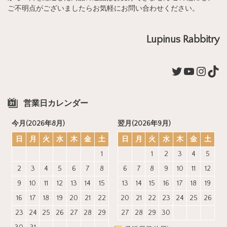
ご不明点がございましたらお気軽にお問い合わせください。
Lupinus Rabbitry
Twitter
YouTub
Insta
Tik
営業日カレンダー
今月(2026年8月)
翌月(2026年9月)
日
月
火
水
木
金
土
日
月
火
水
木
金
土
1
1
2
3
4
5
2
3
4
5
6
7
8
6
7
8
9
10
11
12
9
10
11
12
13
14
15
13
14
15
16
17
18
19
16
17
18
19
20
21
22
20
21
22
23
24
25
26
23
24
25
26
27
28
29
27
28
29
30