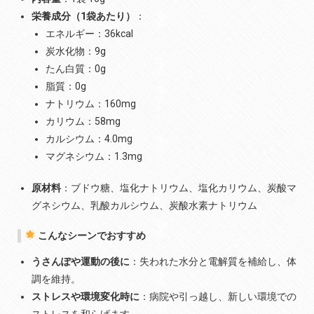
栄養成分（1袋あたり）
：
エネルギー：36kcal
炭水化物：9g
たん白質：0g
脂質：0g
ナトリウム：160mg
カリウム：58mg
カルシウム：4.0mg
マグネシウム：1.3mg
原材料
：ブドウ糖、塩化ナトリウム、塩化カリウム、炭酸マ
グネシウム、乳酸カルシウム、炭酸水素ナトリウム
こんなシーンでおすすめ
うさんぽや運動の後に
：失われた水分と電解質を補給し、体
調を維持。
ストレスや環境変化時に
：病院や引っ越し、新しい環境での