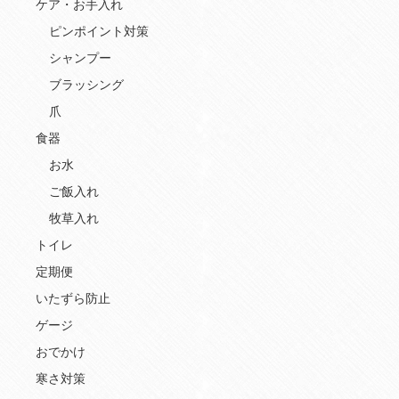
ケア・お手入れ
ピンポイント対策
シャンプー
ブラッシング
爪
食器
お水
ご飯入れ
牧草入れ
トイレ
定期便
いたずら防止
ゲージ
おでかけ
寒さ対策