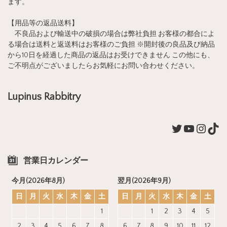
ます。
【用品等の返品送料】
不良品および輸送中の破損の場合は弊社負担 お客様の都合によ
る場合は送料と返送料はお客様のご負担 ※開封後の良品及び納品
から10日を経過した商品の返品はお受けできません この他にも、
ご不明点がございましたらお気軽にお問い合わせください。
Lupinus Rabbitry
営業日カレンダー
今月(2026年8月)
翌月(2026年9月)
日
月
火
水
木
金
土
日
月
火
水
木
金
土
1
1
2
3
4
5
2
3
4
5
6
7
8
6
7
8
9
10
11
12