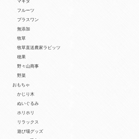
マキタ
フルーツ
プラスワン
無添加
牧草
牧草直送農家ラビッツ
穂果
野々山商事
野菜
おもちゃ
かじり木
ぬいぐるみ
ホリホリ
リラックス
遊び場グッズ