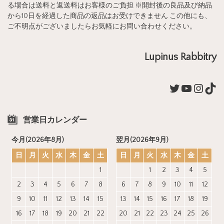
る場合は送料と返送料はお客様のご負担 ※開封後の良品及び納品
から10日を経過した商品の返品はお受けできません この他にも、
ご不明点がございましたらお気軽にお問い合わせください。
Lupinus Rabbitry
Twitter
YouTub
Insta
Tik
営業日カレンダー
今月(2026年8月)
翌月(2026年9月)
日
月
火
水
木
金
土
日
月
火
水
木
金
土
1
1
2
3
4
5
2
3
4
5
6
7
8
6
7
8
9
10
11
12
9
10
11
12
13
14
15
13
14
15
16
17
18
19
16
17
18
19
20
21
22
20
21
22
23
24
25
26