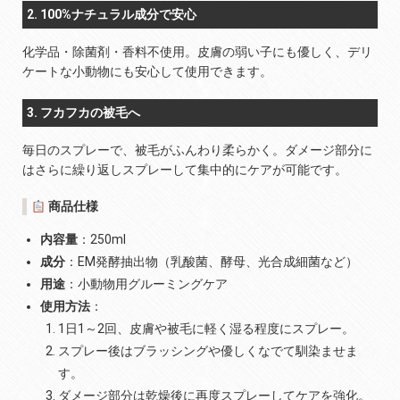
2. 100%ナチュラル成分で安心
化学品・除菌剤・香料不使用。皮膚の弱い子にも優しく、デリ
ケートな小動物にも安心して使用できます。
3. フカフカの被毛へ
毎日のスプレーで、被毛がふんわり柔らかく。ダメージ部分に
はさらに繰り返しスプレーして集中的にケアが可能です。
商品仕様
内容量
：250ml
成分
：EM発酵抽出物（乳酸菌、酵母、光合成細菌など）
用途
：小動物用グルーミングケア
使用方法
：
1日1～2回、皮膚や被毛に軽く湿る程度にスプレー。
スプレー後はブラッシングや優しくなでて馴染ませま
す。
ダメージ部分は乾燥後に再度スプレーしてケアを強化。