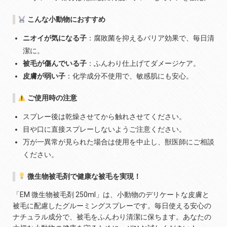
こんな小動物におすすめ
ニオイが気になる子
：腐敗菌を抑えるバリア効果で、毎日清
潔に。
被毛が傷んでいる子
：ふんわり仕上げてダメージケア。
皮膚が弱い子
：化学成分不使用で、敏感肌にも安心。
ご使用時の注意
スプレー後は乾燥させてから触れさせてください。
目や口に直接スプレーしないようご注意ください。
万が一異常が見られた場合は使用を中止し、獣医師にご相談
ください。
微生物被毛剤で健康な被毛を実現！
「EM 微生物被毛剤 250ml」は、小動物のデリケートな皮膚と
被毛に配慮したグルーミングスプレーです。毎日使える安心の
ナチュラル成分で、被毛をふんわり清潔に保ちます。あなたの