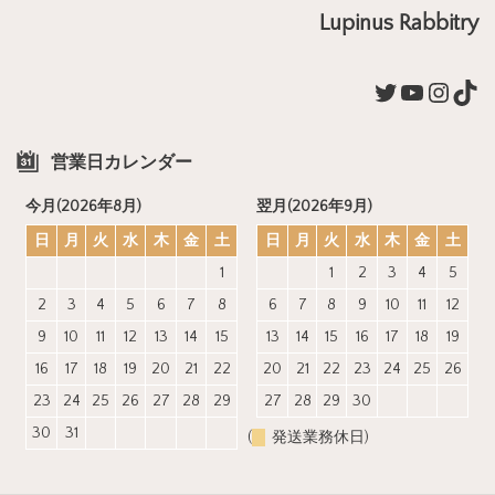
Lupinus Rabbitry
Twitter
YouTub
Insta
Tik
営業日カレンダー
今月(2026年8月)
翌月(2026年9月)
日
月
火
水
木
金
土
日
月
火
水
木
金
土
1
1
2
3
4
5
2
3
4
5
6
7
8
6
7
8
9
10
11
12
9
10
11
12
13
14
15
13
14
15
16
17
18
19
16
17
18
19
20
21
22
20
21
22
23
24
25
26
23
24
25
26
27
28
29
27
28
29
30
30
31
(
発送業務休日)