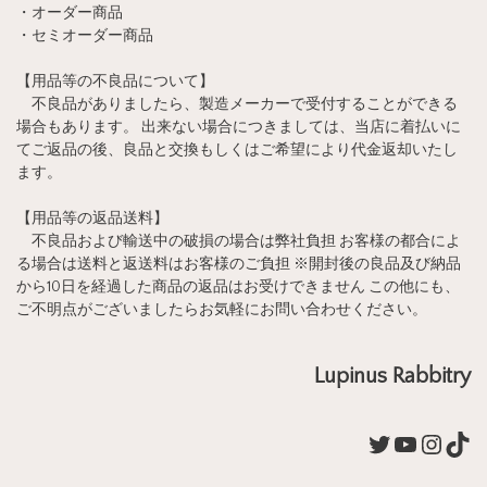
・オーダー商品
・セミオーダー商品
【用品等の不良品について】
不良品がありましたら、製造メーカーで受付することができる
場合もあります。 出来ない場合につきましては、当店に着払いに
てご返品の後、良品と交換もしくはご希望により代金返却いたし
ます。
【用品等の返品送料】
不良品および輸送中の破損の場合は弊社負担 お客様の都合によ
る場合は送料と返送料はお客様のご負担 ※開封後の良品及び納品
から10日を経過した商品の返品はお受けできません この他にも、
ご不明点がございましたらお気軽にお問い合わせください。
Lupinus Rabbitry
Twitter
YouTub
Insta
Tik