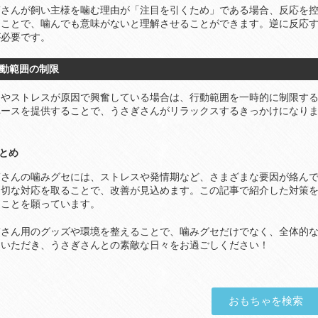
ぎさんが飼い主様を噛む理由が「注目を引くため」である場合、反応を
ることで、噛んでも意味がないと理解させることができます。逆に反応
が必要です。
 行動範囲の制限
期やストレスが原因で興奮している場合は、行動範囲を一時的に制限す
ペースを提供することで、うさぎさんがリラックスするきっかけになり
まとめ
ぎさんの噛みグセには、ストレスや発情期など、さまざまな要因が絡ん
適切な対応を取ることで、改善が見込めます。この記事で紹介した対策
ることを願っています。
ぎさん用のグッズや環境を整えることで、噛みグセだけでなく、全体的
用いただき、うさぎさんとの素敵な日々をお過ごしください！
おもちゃを検索