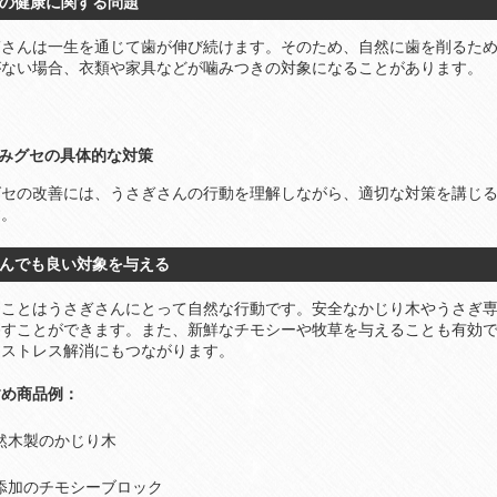
 歯の健康に関する問題
ぎさんは一生を通じて歯が伸び続けます。そのため、自然に歯を削るた
がない場合、衣類や家具などが噛みつきの対象になることがあります。
 噛みグセの具体的な対策
グセの改善には、うさぎさんの行動を理解しながら、適切な対策を講じ
す。
 噛んでも良い対象を与える
ることはうさぎさんにとって自然な行動です。安全なかじり木やうさぎ
移すことができます。また、新鮮なチモシーや牧草を与えることも有効
、ストレス解消にもつながります。
すめ商品例：
然木製のかじり木
添加のチモシーブロック