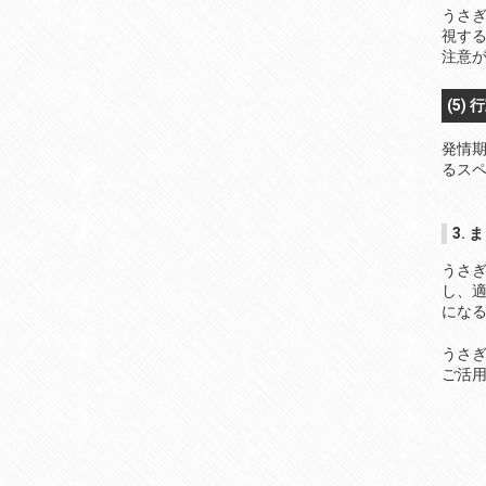
うさ
視す
注意
(5)
発情
るス
3. 
うさ
し、
にな
うさ
ご活