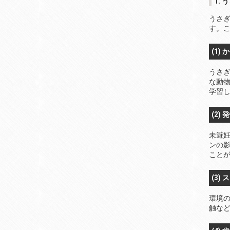
1.
うさ
す。
(1)
うさ
な動
学習
(2)
未避
ンの
こと
(3)
環境
触な