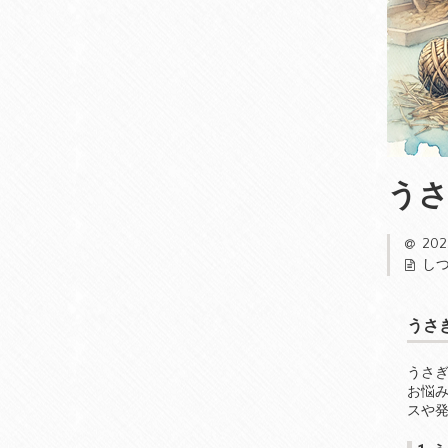
う
202
し
うさ
うさ
お悩
スや