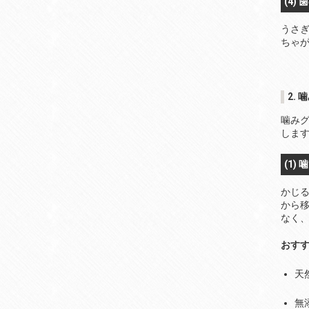
(4)
うさ
ちゃ
2.
噛み
しま
(1)
かじ
から
なく
おす
天
無