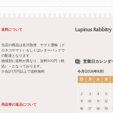
Lupinus Rabbitry
送料について
当店の商品は佐川急便、ヤマト運輸（ク
ロネコヤマト）もしくはレターパックで
の配達となります。
地域別に送料が異なり、送料900円（税
営業日カレンダ
込）～となっております。
※合計1万円以上で送料無料
今月(2026年8月)
日
月
火
水
2
3
4
5
9
10
11
12
用品等の返品について
16
17
18
19