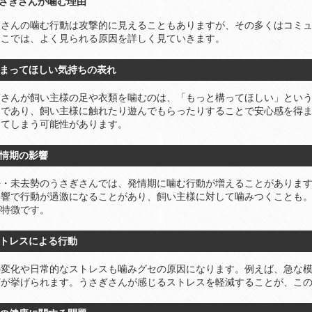
 うさぎさんが噛む理由
ぎさんの噛む行動は攻撃的に見えることもありますが、その多くはコミ
ここでは、よく見られる原因を詳しく見ていきます。
 かまってほしい気持ちの表れ
ぎさんが飼い主様の足や衣類を噛むのは、「もっと構ってほしい」とい
物であり、飼い主様に触れたり遊んでもらったりすることで安心感を得
してしまう可能性があります。
 発情期の影響
妊・未去勢のうさぎさんでは、発情期に噛む行動が増えることがありま
影響で行動が過激になることがあり、飼い主様に対して噛みつくことも。
が特徴です。
 ストレスによる行動
の変化や日常的なストレスも噛みグセの原因になります。例えば、急な
どが挙げられます。うさぎさんが感じるストレスを軽減することが、こ