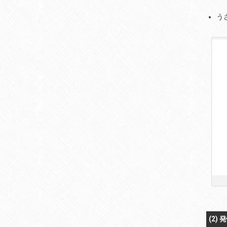
う
(2)