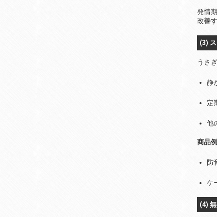
発情
改善
(3)
うさ
静
定
他
商品
防
ケ
(4)