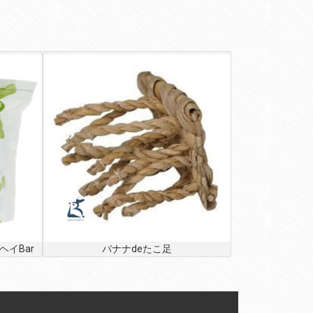
イBar
バナナdeたこ足